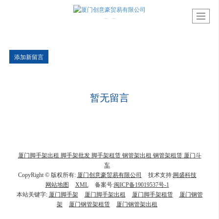
添加新留言
暂无留言
厦门脚手架出租 脚手架批发 脚手架租赁 钢管架出租 钢管架租赁 厦门斗
车
CopyRight © 版权所有:
厦门创意豪贸易有限公司
技术支持:
网盛科技
网站地图
XML
备案号:
闽ICP备19019537号-1
本站关键字:
厦门脚手架
厦门脚手架出租
厦门脚手架租赁
厦门钢管
架
厦门钢管架租赁
厦门钢管架出租