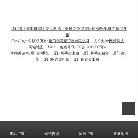
厦门脚手架出租 脚手架批发 脚手架租赁 钢管架出租 钢管架租赁 厦门斗
车
CopyRight © 版权所有:
厦门创意豪贸易有限公司
技术支持:
网盛科技
网站地图
XML
备案号:
闽ICP备19019537号-1
本站关键字:
厦门脚手架
厦门脚手架出租
厦门脚手架租赁
厦门钢管
架
厦门钢管架租赁
厦门钢管架出租
电话咨询
短信咨询
留言咨询
查看地图