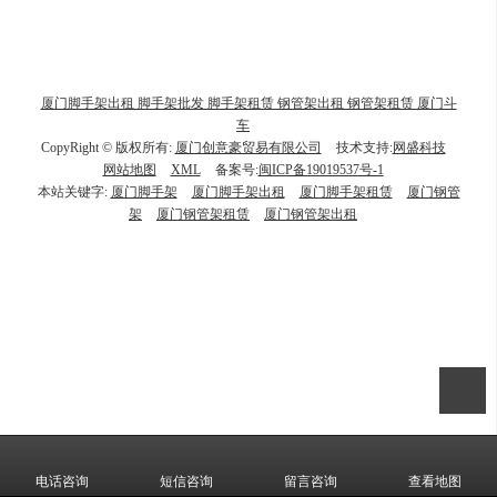
厦门脚手架出租 脚手架批发 脚手架租赁 钢管架出租 钢管架租赁 厦门斗
车
CopyRight © 版权所有:
厦门创意豪贸易有限公司
技术支持:
网盛科技
网站地图
XML
备案号:
闽ICP备19019537号-1
本站关键字:
厦门脚手架
厦门脚手架出租
厦门脚手架租赁
厦门钢管
架
厦门钢管架租赁
厦门钢管架出租
电话咨询
短信咨询
留言咨询
查看地图