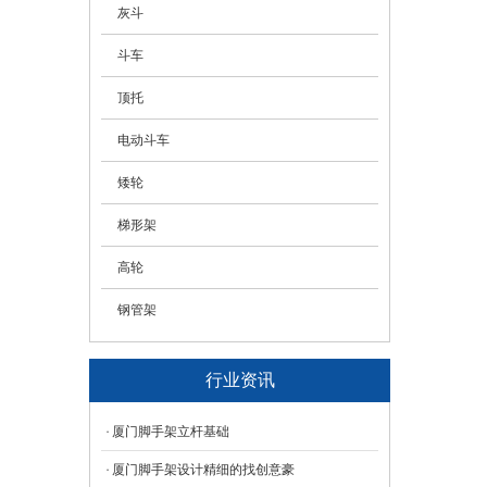
灰斗
斗车
顶托
电动斗车
矮轮
梯形架
高轮
钢管架
行业资讯
厦门脚手架立杆基础
厦门脚手架设计精细的找创意豪