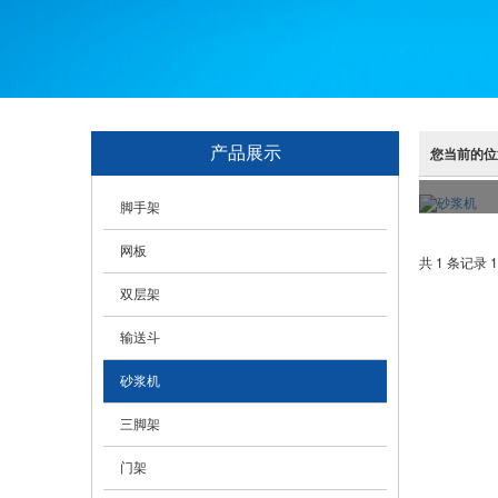
产品展示
您当前的位
脚手架
网板
共 1 条记录 1
双层架
输送斗
砂浆机
三脚架
门架