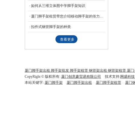
如何从三维立体图中学脚手架知识
厦门脚手架租赁带您介绍移动脚手架的传力方式
扣件式钢管脚手架的种类
查看更多
厦门脚手架出租 脚手架批发 脚手架租赁 钢管架出租 钢管架租赁 厦门
CopyRight © 版权所有:
厦门创意豪贸易有限公司
技术支持:
网盛科技
本站关键字:
厦门脚手架
厦门脚手架出租
厦门脚手架租赁
厦门