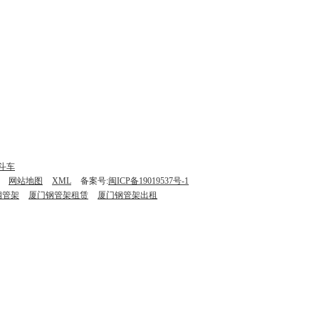
斗车
网站地图
XML
备案号:
闽ICP备19019537号-1
钢管架
厦门钢管架租赁
厦门钢管架出租