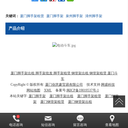
关键词：
厦门脚手架租赁
厦门脚手架
泉州脚手架
漳州脚手架
产品介绍
厦门脚手架出租 脚手架批发 脚手架租赁 钢管架出租 钢管架租赁 厦门斗
车
CopyRight © 版权所有:
厦门创意豪贸易有限公司
技术支持:
网盛科技
网站地图
XML
备案号:
闽ICP备19019537号-1
本站关键字:
厦门脚手架
厦门脚手架出租
厦门脚手架租赁
厦门钢管
架
厦门钢管架租赁
厦门钢管架出租
电话咨询
短信咨询
留言咨询
查看地图