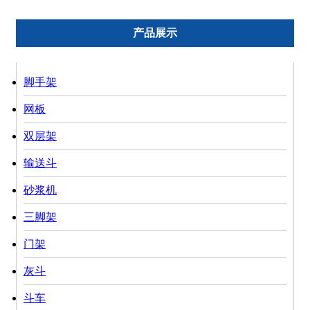
产品展示
脚手架
网板
双层架
输送斗
砂浆机
三脚架
门架
灰斗
斗车