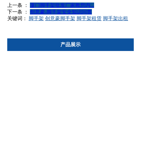
上一条 ：
厦门脚手架批发厂家教您内...
下一条 ：
创意豪-脚手架安全知识问答
关键词：
脚手架
创意豪脚手架
脚手架租赁
脚手架出租
产品展示
脚手架
网板
双层架
输送斗
砂浆机
三脚架
门架
灰斗
斗车
顶托
电动斗车
矮轮
梯形架
高轮
钢管架