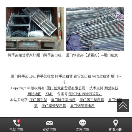
脚手架租赁哪家好|厦门脚手架出租
厦门钢管架【质量好】--厦门创意豪贸易有限公司
厦门脚手架出租 脚手架批发 脚手架租赁 钢管架出租 钢管架租赁 厦门斗
车
CopyRight © 版权所有:
厦门创意豪贸易有限公司
技术支持:
网盛科技
网站地图
XML
备案号:
闽ICP备19019537号-1
本站关键字:
厦门脚手架
厦门脚手架出租
厦门脚手架租赁
厦门钢管
架
厦门钢管架租赁
厦门钢管架出租
电话咨询
短信咨询
留言咨询
查看地图