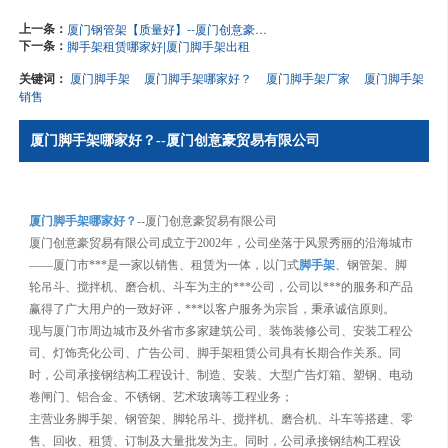
上一条：
厦门钢管架【质量好】--厦门创意豪贸易有限公司
下一条：
脚手架租赁哪家好|厦门脚手架出租
关键词：
厦门脚手架
厦门脚手架哪家好？
厦门脚手架厂家
厦门脚手架
销售
厦门脚手架哪家好？--厦门创意豪贸易有限公司
厦门脚手架哪家好？
--厦门创意豪贸易有限公司
厦门创意豪贸易有限公司成立于2002年，公司坐落于风景秀丽的沿海城市
——厦门市***是一家以销售、租赁为一体，以门式
脚手架
、钢管架、脚
轮吊斗、搅拌机、磨合机、斗车为主的***公司，公司以***的服务和产品
赢得了广大用户的一致好评，***以客户服务为宗旨，秉承诚信原则。
现与厦门市周边城市及外省市多家建筑公司、装饰装修公司、安装工程公
司、灯饰亮化公司、广告公司、脚手架租赁公司具有长期合作关系。同
时，公司承接钢结构工程设计、制造、安装、大型广告灯箱、塑钢、电动
卷闸门、铝合金、不锈钢、艺术玻璃等工程业务；
主营业务脚手架、钢管架、脚轮吊斗、搅拌机、磨合机、斗车等搭建、零
售、回收、租赁、订制及大量批发为主。同时，公司承接钢结构工程设